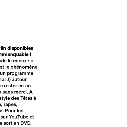
fin disponibles
immanquable !
le le mieux : «
est le phénomène
t s’un programme
nal J) autour
e rester en un
 sans merci. A
style des Têtes à
, râpée,
e. Pour les
s sur YouTube et
le sort en DVD.