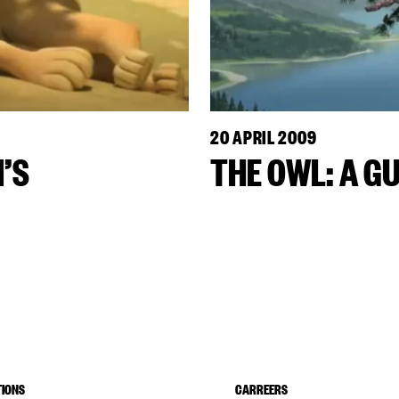
20 APRIL 2009
’S
THE OWL: A G
IONS
CARREERS